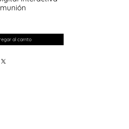
omunión
egar al carrito