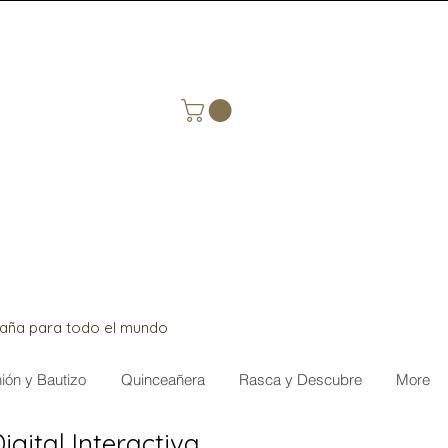
paña para todo el mundo
ón y Bautizo
Quinceañera
Rasca y Descubre
More
igital Interactiva